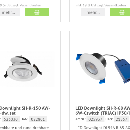
19 % USt
zzgl. Versandkosten
inkl. 19 % USt
zzgl. Versandkosten
mehr...
mehr...
Downlight SH-R-150 AW-
LED Downlight SH-R-68 A
dw, set
6W-Cswitch (TRIAC) IP30/
523030
022801
025937
21557
:
HAN:
Art.Nr.:
HAN:
enkbare und rund drehbare
LED Downlight DL94A-R-65 A