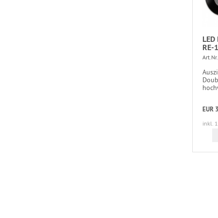
LED 
RE-1
Art.Nr.
Ausz
Doub
hoch
EUR 3
inkl. 