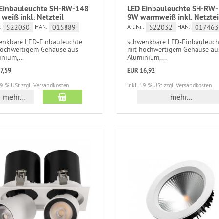
Einbauleuchte SH-RW-148
LED Einbauleuchte SH-RW
weiß inkl. Netzteil
9W warmweiß inkl. Netztei
522030
015889
522032
017463
:
HAN:
Art.Nr.:
HAN:
enkbare LED-Einbauleuchte
schwenkbare LED-Einbauleuch
hochwertigem Gehäuse aus
mit hochwertigem Gehäuse au
nium,...
Aluminium,...
7,59
EUR 16,92
19 % USt
zzgl. Versandkosten
inkl. 19 % USt
zzgl. Versandkosten
mehr...
mehr...