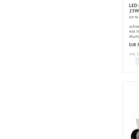
LED 
25W 
Art.Nr.
schw
mit 
Alumi
EUR 3
inkl. 