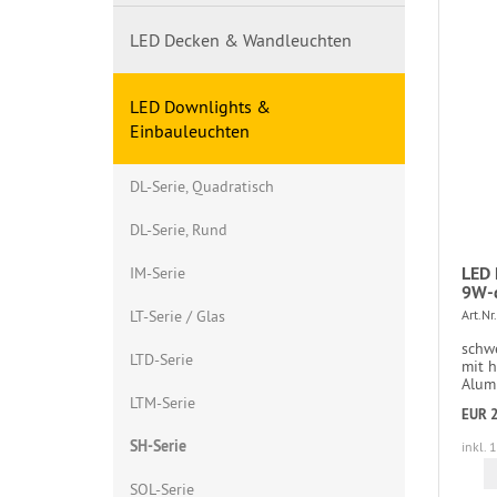
LED Decken & Wandleuchten
LED Downlights &
Einbauleuchten
DL-Serie, Quadratisch
DL-Serie, Rund
LED 
IM-Serie
9W-d
LT-Serie / Glas
Art.Nr.
schw
LTD-Serie
mit 
Alumi
LTM-Serie
EUR 2
SH-Serie
inkl. 
SOL-Serie