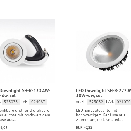
Downlight SH-R-130 AW-
LED Downlight SH-R-222 
dw, set
30W-ww, set
523035
024087
523032
021070
:
HAN:
Art.Nr.:
HAN:
enkbare und rund drehbare
LED-Einbauleuchte mit
auleuchte mit hochwertigem
hochwertigem Gehäuse aus
se aus...
Aluminium, inkl. Netzteil...
1,02
EUR 47,35