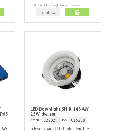
inkl. 19 % USt
zzgl. Versandkosten
mehr...
W-
LED Downlight SH-R-148 AW-
IP65
25W-dw, set
522029
016288
Art.Nr.:
HAN:
X-6W
schwenkbare LED-Einbauleuchte