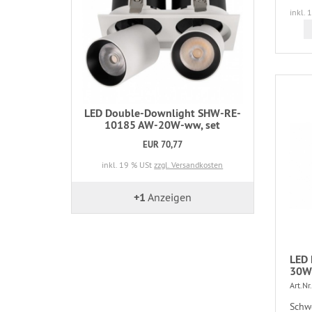
inkl. 
LED Double-Downlight SHW-RE-
10185 AW-20W-ww, set
EUR 70,77
inkl. 19 % USt
zzgl. Versandkosten
+1
Anzeigen
LED 
30W-
Art.Nr.
Schw