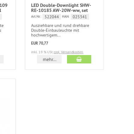
-109
LED Double-Downlight SHW-
l
RE-10185 AW-20W-ww, set
522044
025341
Art.Nr.:
HAN:
te
Ausziehbare und rund drehbare
s
Double-Einbauleuchte mit
hochwertigem...
EUR 70,77
inkl. 19 % USt
zzgl. Versandkosten
mehr...