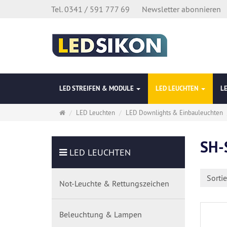
Tel. 0341 / 591 777 69
Newsletter abonnieren
LED STREIFEN & MODULE
LED LEUCHTEN
L
Startseite
LED Leuchten
LED Downlights & Einbauleuchten
SH-
LED LEUCHTEN
Sorti
Not-Leuchte & Rettungszeichen
Beleuchtung & Lampen