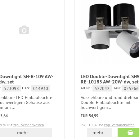
Downlight SH-R-109 AW-
LED Double-Downlight SH
w, set
RE-10185 AW-20W-dw, set
523098
014930
522042
025266
:
HAN:
Art.Nr.:
HAN:
enkbare LED-Einbauleuchte
Ausziehbare und rund drehbar
hochwertigem Gehäuse aus
Double-Einbauleuchte mit
nium,...
hochwertigem...
5,64
EUR 54,99
19 % USt
zzgl. Versandkosten
inkl. 19 % USt
zzgl. Versandkosten
mehr...
mehr...