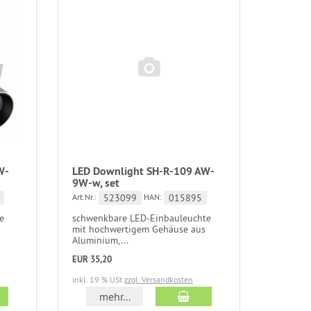
W-
LED Downlight SH-R-109 AW-
9W-w, set
523099
015895
Art.Nr.:
HAN:
e
schwenkbare LED-Einbauleuchte
mit hochwertigem Gehäuse aus
Aluminium,...
EUR 35,20
inkl. 19 % USt
zzgl. Versandkosten
mehr...