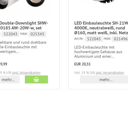
Double-Downlight SHW-
LED Einbauleuchte SH-21W
0185 AW-20W-w, set
4000K, neutralweiß, rund
Ø160, matt weiß, inkl. Netz
522043
025343
:
HAN:
522045
021496
Art.Nr.:
HAN:
iehbare und rund drehbare
le-Einbauleuchte mit
LED-Einbauleuchte mit
wertigem...
hochwertigem Gehäuse aus
Aluminium und einer...
9,99
EUR 20,51
19 % USt
zzgl. Versandkosten
inkl. 19 % USt
zzgl. Versandkosten
mehr...
mehr...